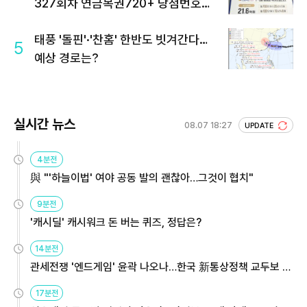
327회차 연금복권720+ 당첨번호조
회 주목
태풍 '돌핀'·'찬홈' 한반도 빗겨간다…
5
예상 경로는?
실시간 뉴스
08.07 18:27
UPDATE
4분전
與 "'하늘이법' 여야 공동 발의 괜찮아…그것이 협치"
9분전
'캐시딜' 캐시워크 돈 버는 퀴즈, 정답은?
14분전
관세전쟁 '엔드게임' 윤곽 나오나…한국 新통상정책 교두보 활
용해야
17분전