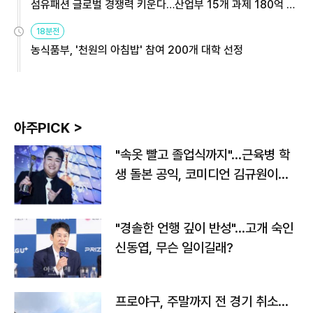
섬유패션 글로벌 경쟁력 키운다…산업부 15개 과제 180억 지
원
18분전
농식품부, '천원의 아침밥' 참여 200개 대학 선정
아주PICK >
"속옷 빨고 졸업식까지"…근육병 학
생 돌본 공익, 코미디언 김규원이었
다
"경솔한 언행 깊이 반성"…고개 숙인
신동엽, 무슨 일이길래?
프로야구, 주말까지 전 경기 취소…