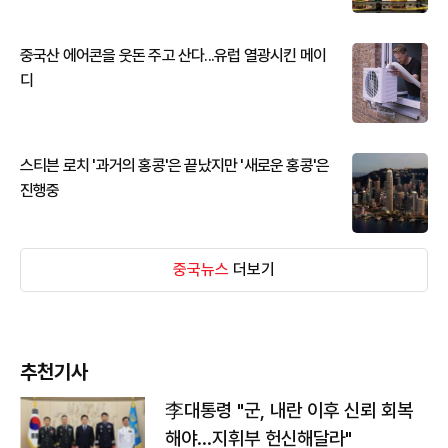
중국산 에어콘을 웃돈 주고 산다...유럽 열광시킨 메이
디
스티븐 로치 '과거의 홍콩'은 끝났지만 '새로운 홍콩'은
진행중
중국뉴스
더보기
추천기사
李대통령 "군, 내란 이후 신뢰 회복
해야…지휘부 헌신해달라"