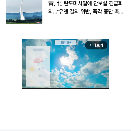
靑, 北 탄도미사일에 안보실 긴급회
의…"유엔 결의 위반, 즉각 중단 촉
구"
더보기
arrow_forward_ios
Unmute