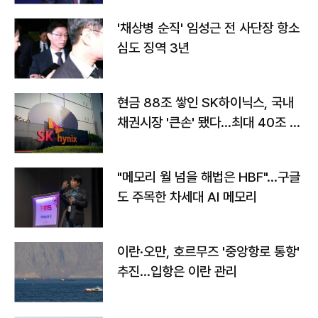
'채상병 순직' 임성근 전 사단장 항소
심도 징역 3년
현금 88조 쌓인 SK하이닉스, 국내
채권시장 '큰손' 됐다…최대 40조 투
자
"메모리 월 넘을 해법은 HBF"…구글
도 주목한 차세대 AI 메모리
이란·오만, 호르무즈 '중앙항로 통항'
추진…입항은 이란 관리