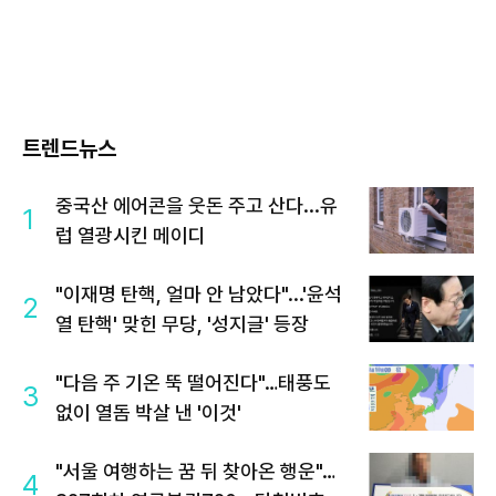
트렌드뉴스
중국산 에어콘을 웃돈 주고 산다...유
1
럽 열광시킨 메이디
"이재명 탄핵, 얼마 안 남았다"...'윤석
2
열 탄핵' 맞힌 무당, '성지글' 등장
"다음 주 기온 뚝 떨어진다"…태풍도
3
없이 열돔 박살 낸 '이것'
"서울 여행하는 꿈 뒤 찾아온 행운"…
4