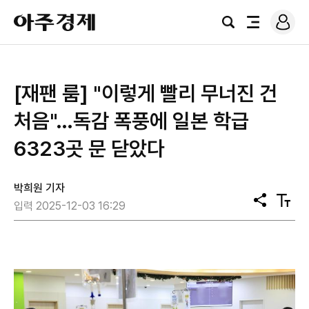
로
아
그
검
전
주
인
색
체
경
메
제
뉴
[재팬 룸] "이렇게 빨리 무너진 건
처음"…독감 폭풍에 일본 학급
6323곳 문 닫았다
박희원 기자
공
텍
입력 2025-12-03 16:29
유
스
트
크
기