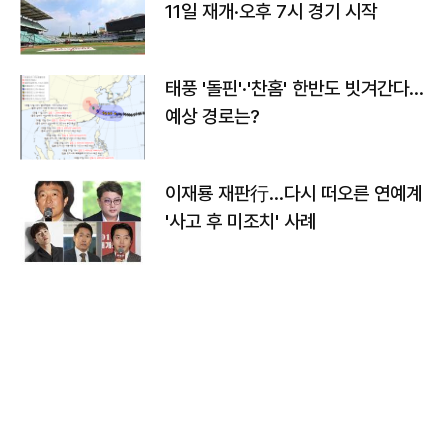
11일 재개·오후 7시 경기 시작
태풍 '돌핀'·'찬홈' 한반도 빗겨간다…
예상 경로는?
이재룡 재판行…다시 떠오른 연예계
'사고 후 미조치' 사례