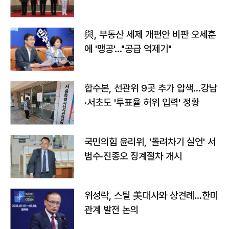
與, 부동산 세제 개편안 비판 오세훈
에 '맹공'…"공급 억제기"
합수본, 선관위 9곳 추가 압색…강남
·서초도 '투표율 허위 입력' 정황
국민의힘 윤리위, '돌려차기 실언' 서
범수·진종오 징계절차 개시
위성락, 스틸 美대사와 상견례…한미
관계 발전 논의