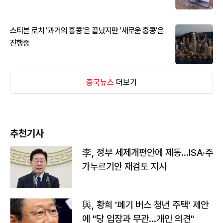
스티븐 로치 '과거의 홍콩'은 끝났지만 '새로운 홍콩'은
진행중
중국뉴스
더보기
추천기사
李, 정부 세제개편안에 제동…ISA·주
가누르기안 재검토 지시
與, 황희 '폐기 버스 청년 주택' 제안
에 "당 입장과 무관…개인 의견"