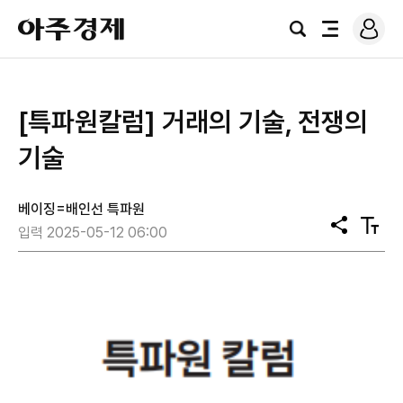
로
아
그
검
전
주
인
색
체
경
메
제
뉴
[특파원칼럼] 거래의 기술, 전쟁의
기술
베이징=배인선 특파원
공
텍
입력 2025-05-12 06:00
유
스
트
크
기