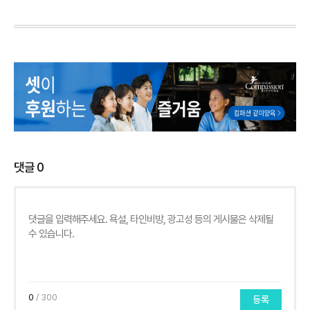
댓글
0
0
/ 300
등록