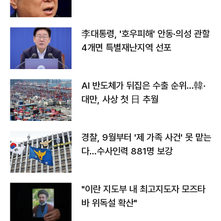
李대통령, '호우피해' 안동·의성 관할
4개면 특별재난지역 선포
AI 반도체가 뒤집은 수출 순위…韓·
대만, 사상 첫 日 추월
경찰, 9월부터 '제 가족 사건' 못 맡는
다…수사인력 881명 보강
"이란 지도부 내 최고지도자 모즈타
바 위독설 확산"