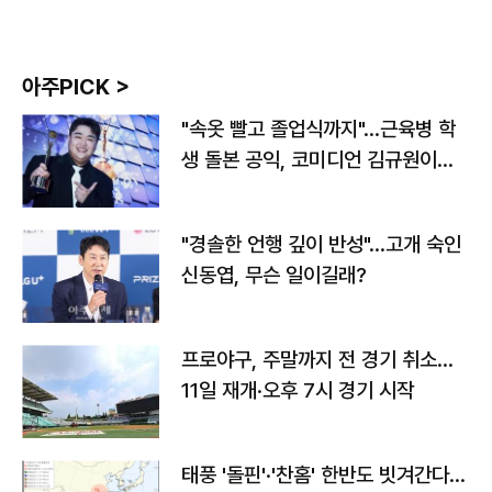
아주PICK >
"속옷 빨고 졸업식까지"…근육병 학
생 돌본 공익, 코미디언 김규원이었
다
"경솔한 언행 깊이 반성"…고개 숙인
신동엽, 무슨 일이길래?
프로야구, 주말까지 전 경기 취소…
11일 재개·오후 7시 경기 시작
태풍 '돌핀'·'찬홈' 한반도 빗겨간다…