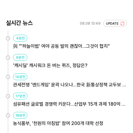
회 주목
실시간 뉴스
08.08 13:49
UPDATE
4분전
與 "'하늘이법' 여야 공동 발의 괜찮아…그것이 협치"
9분전
'캐시딜' 캐시워크 돈 버는 퀴즈, 정답은?
14분전
관세전쟁 '엔드게임' 윤곽 나오나…한국 新통상정책 교두보 활
용해야
17분전
섬유패션 글로벌 경쟁력 키운다…산업부 15개 과제 180억 지
원
18분전
농식품부, '천원의 아침밥' 참여 200개 대학 선정