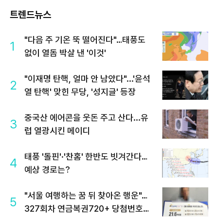
트렌드뉴스
"다음 주 기온 뚝 떨어진다"…태풍도
1
없이 열돔 박살 낸 '이것'
"이재명 탄핵, 얼마 안 남았다"...'윤석
2
열 탄핵' 맞힌 무당, '성지글' 등장
중국산 에어콘을 웃돈 주고 산다...유
3
럽 열광시킨 메이디
태풍 '돌핀'·'찬홈' 한반도 빗겨간다…
4
예상 경로는?
"서울 여행하는 꿈 뒤 찾아온 행운"…
5
327회차 연금복권720+ 당첨번호조