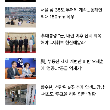
서울 낮 35도 무더위 계속…동해안
최대 150㎜ 폭우
李대통령 "군, 내란 이후 신뢰 회복
해야…지휘부 헌신해달라"
與, 부동산 세제 개편안 비판 오세훈
에 '맹공'…"공급 억제기"
합수본, 선관위 9곳 추가 압색…강남
·서초도 '투표율 허위 입력' 정황