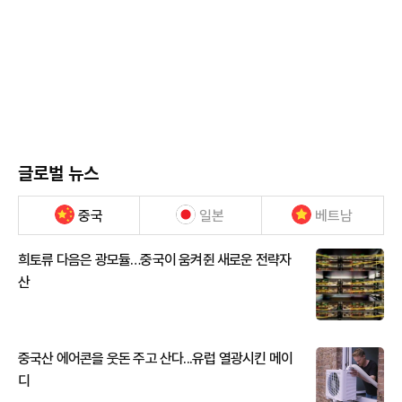
글로벌 뉴스
중국
일본
베트남
희토류 다음은 광모듈…중국이 움켜쥔 새로운 전략자
산
중국산 에어콘을 웃돈 주고 산다...유럽 열광시킨 메이
디