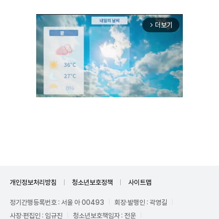
더보기
arrow_forward_ios
Unmute
개인정보처리방침
청소년보호정책
사이트맵
정기간행등록번호 : 서울 아 00493
회장·발행인 : 곽영길
사장·편집인 : 임규진
청소년보호책임자 : 전운