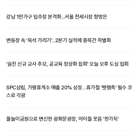
강남 1만가구 입주장 본격화...서울 전세시장 향방은
변동장 속 '옥석 가리기'...2분기 실적에 종목간 차별화
'숨진 신규 교사 추모, 공교육 정상화 집회' 오늘 오후 도심 집회
SPC삼립, 가평휴게소 매출 20% 성장…휴가철 '펫펨족' 필수 코
스로 각광
​물놀이공원으로 변신한 광화문광장, 아이들 웃음 '한가득'