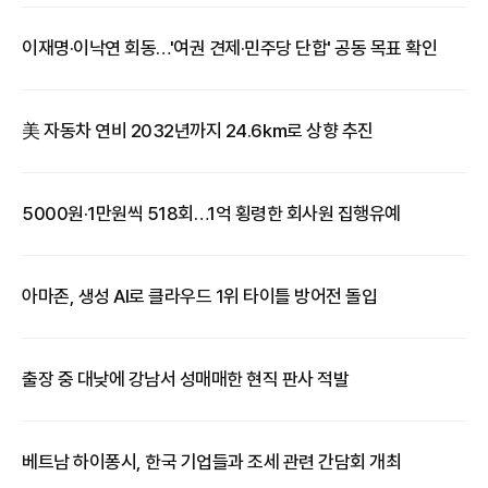
이재명·이낙연 회동…'여권 견제·민주당 단합' 공동 목표 확인
​美 자동차 연비 2032년까지 24.6㎞로 상향 추진
5000원·​1만원씩 518회…1억 횡령한 회사원 집행유예
아마존, 생성 AI로 클라우드 1위 타이틀 방어전 돌입
출장 중 대낮에 강남서 성매매한 현직 판사 적발
베트남 하이퐁시, 한국 기업들과 조세 관련 간담회 개최