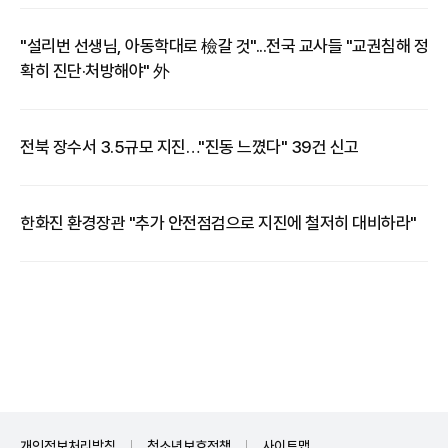
"설리번 선생님, 아동학대로 檢갈 것"...전국 교사들 "교권침해 정
확히 진단·처방해야" 外
전북 장수서 3.5규모 지진…"진동 느꼈다" 39건 신고
한화진 환경장관 "추가 안전점검으로 지진에 철저히 대비하라"
개인정보처리방침
청소년보호정책
사이트맵