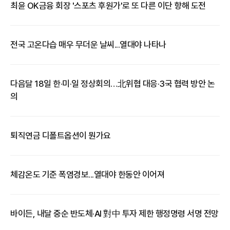
최윤 OK금융 회장 '스포츠 후원가'로 또 다른 이단 향해 도전
전국 고온다습 매우 무더운 날씨...열대야 나타나
​다음달 18일 한·미·일 정상회의…北위협 대응·3국 협력 방안 논
의
퇴직연금 디폴트옵션이 뭔가요
체감온도 기준 폭염경보...열대야 한동안 이어져
바이든, 내달 중순 반도체·AI 對中 투자 제한 행정명령 서명 전망