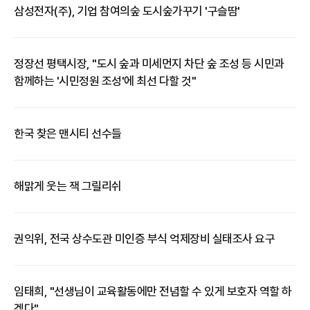
삼성전자(주), 기업 참여의숲 도시숲가꾸기 '구슬땀'
정장선 평택시장, "도시 숲과 미세먼지 차단 숲 조성 등 시민과
함께하는 '시민정원 조성'에 최선 다할 것"
한국 찾은 맨시티 선수들
해맑게 웃는 잭 그릴리쉬
권익위, 전국 상수도관 미인증 부식 억제장비 실태조사 요구
임태희, "선생님이 교육활동에만 전념할 수 있게 보호자 역할 하
겠다"