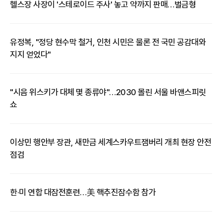
헬스장 사장이 '스테로이드 주사' 놓고 약까지 판매…벌금형
유정복, "정당 현수막 철거, 인천 시민은 물론 전 국민 공감대와
지지 얻었다"
"시음 위스키가 대체 몇 종류야"…2030 몰린 서울 바앤스피릿
쇼
이상민 행안부 장관, 새만금 세계스카우트잼버리 개최 현장 안전
점검
​한·미 연합 대잠전훈련…美 핵추진잠수함 참가