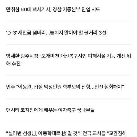
만취한 60대 택시기사, 경찰 기동본부 진입 시도
'D-3' 새만금 잼버리…놓치지 말아야 할 볼거리 3선
방세환 광주시장 "모개미천 개선복구사업 피해시설 기능 개선 위
해 추진"
​​민주 "이동관, 갑질 악성민원 학부모의 전형…인선 철회해야"
맨시티 코치진에게 배우는 여자축구 꿈나무들
"설리번 선생님, 아동학대로 檢 갈 것"...전국 교사들 "교권침해