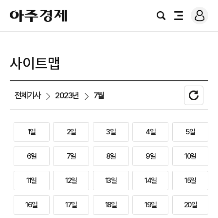
로
아
그
검
전
주
인
색
체
경
메
제
뉴
사이트맵
새
전체기사
2023년
7월
로
고
침
1일
2일
3일
4일
5일
6일
7일
8일
9일
10일
11일
12일
13일
14일
15일
16일
17일
18일
19일
20일