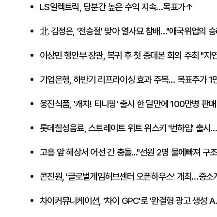
LS일렉트릭, 당분간 높은 수익 지속…목표가↑
北 김정은, '전승절' 맞아 열사묘 참배…"애국위업의 승
이상민 행안부 장관, 복귀 후 첫 중대본 회의 주최 "
기업은행, 하반기 리프라이싱 효과 주목… 목표주가 1
웅진식품, '캐치! 티니핑' 출시 한 달만에 100만병 판매
​롯데칠성음료, 스트레이트 위트 위스키 '번하임' 출시…
고흥 앞 해상서 어선 간 충돌..."선원 2명 물에빠져 구조
콘진원, '글로벌게임허브센터 오픈하우스' 개최…중소
차이커뮤니케이션, '차이 GPC'로 '완결형 광고 생성 A.