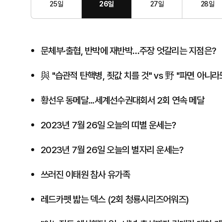
25일
26일
27일
28일
문체부·출협, 반박에 재반박…주장 엇갈리는 지점은?
與 "습관적 탄핵병, 죗값 치를 것" vs 野 "파면 아니
황선우 동메달...세계선수권대회서 2회 연속 메달
2023년 7월 26일 오늘의 띠별 운세는?
2023년 7월 26일 오늘의 별자리 운세는?
쓰러진 이태원 참사 유가족
레드카펫 밟는 덱스 (2회 청룡시리즈어워즈)