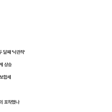
 달째 '낙관적'
넘게 상승
 보합세
혐의 포착했나