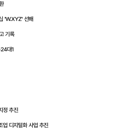
환
'W.XYZ' 선봬
최고 기록
24대1
지정 추진
제조업 디지털화 사업 추진