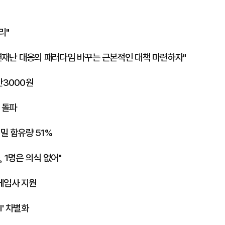
리"
자연재난 대응의 패러다임 바꾸는 근본적인 대책 마련하자"
만3000원
 돌파
밀 함유량 51%
, 1명은 의식 없어"
게임사 지원
I' 차별화