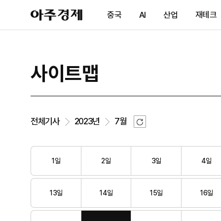
아
중국
AI
산업
재테크
주
경
제
사이트맵
새
전체기사
2023년
7월
로
고
침
1일
2일
3일
4일
13일
14일
15일
16일