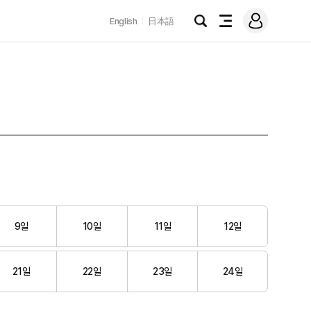
로
English
日本語
그
검
전
인
색
체
메
뉴
9일
10일
11일
12일
21일
22일
23일
24일