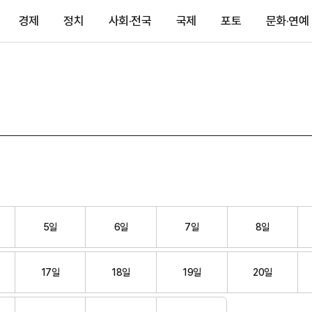
경제
정치
사회·전국
국제
포토
문화·연예
5일
6일
7일
8일
17일
18일
19일
20일