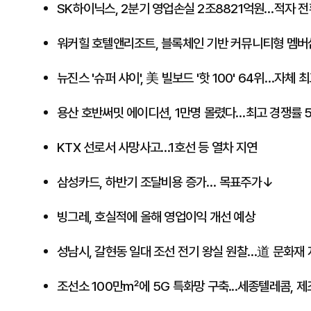
SK하이닉스, 2분기 영업손실 2조8821억원…적자 전
워커힐 호텔앤리조트, 블록체인 기반 커뮤니티형 멤버십 
뉴진스 '슈퍼 샤이', 美 빌보드 '핫 100' 64위…자체 
용산 호반써밋 에이디션, ​1만명 몰렸다…최고 경쟁률 5
KTX 선로서 사망사고…1호선 등 열차 지연
삼성카드, 하반기 조달비용 증가… 목표주가↓
빙그레, 호실적에 올해 영업이익 개선 예상
성남시, 갈현동 일대 조선 전기 왕실 원찰…道 문화재 
​조선소 100만㎡에 5G 특화망 구축...세종텔레콤, 