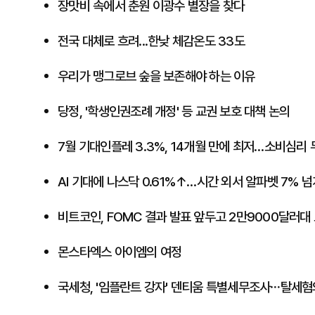
​장맛비 속에서 춘원 이광수 별장을 찾다
전국 대체로 흐려...한낮 체감온도 33도
​우리가 맹그로브 숲을 보존해야 하는 이유
당정, '학생인권조례 개정' 등 교권 보호 대책 논의
7월 기대인플레 3.3%, 14개월 만에 최저…소비심리 두
AI 기대에 나스닥 0.61%↑…시간 외서 알파벳 7% 
​비트코인, FOMC 결과 발표 앞두고 2만9000달러대
몬스타엑스 아이엠의 여정
국세청, '임플란트 강자' 덴티움 특별세무조사⋯탈세