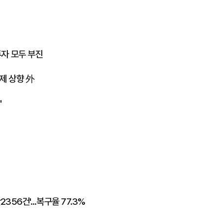
투자 모두 부진
일제 상향 外
"
356건'...복구율 77.3%