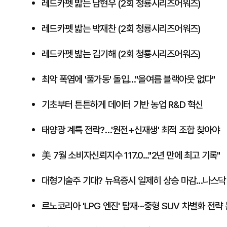
레드카펫 밟는 남현우 (2회 청룡시리즈어워즈)
레드카펫 밟는 박재찬 (2회 청룡시리즈어워즈)
레드카펫 밟는 김기해 (2회 청룡시리즈어워즈)
최악 폭염에 '풀가동' 돌입…"올여름 블랙아웃 없다"
기초부터 튼튼하게 데이터 기반 농업 R&D 혁신
태양광 계륵 전락?…'원전+신재생' 최적 조합 찾아야
美 7월 소비자신뢰지수 117.0..."2년 만에 최고 기록"
대형기술주 기대? 뉴욕증시 일제히 상승 마감...나스닥 
르노코리아 'LPG 엔진' 탑재···중형 SUV 차별화 전략