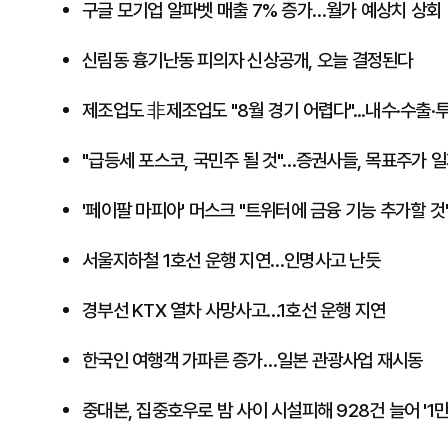
구글 모기업 알파벳 매출 7% 증가…월가 예상치 상회
신림동 흉기난동 피의자 신상공개, 오늘 결정된다
제조업도 非제조업도 "8월 경기 어렵다"...내수·수출·
​"급등세 포스코, 국민주 될 것"…증권사들, 목표주가 
'페이팔 마피아' 머스크 "트위터에 금융 기능 추가할 것
서울지하철 1호선 운행 지연…인명사고 난듯
경부선 KTX 열차 사망사고…1호선 운행 지연
한국인 여행객 가파른 증가…일본 관광사업 재시동
중대본, 집중호우로 밤 사이 시설피해 928건 늘어 '1만2