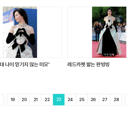
0대 나이 믿기지 않는 미모'
레드카펫 밟는 판빙빙
23
19
20
21
22
24
25
26
27
28