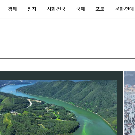
경제
정치
사회·전국
국제
포토
문화·연예