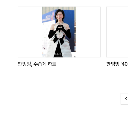
판빙빙, 수줍게 하트
판빙빙 '4
전
이
TOP