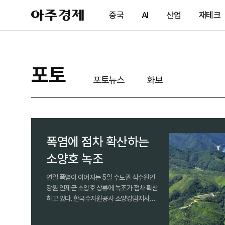
아
중국
AI
산업
재테크
주
경
제
포토
포토뉴스
화보
폭염에 점차 확산하는
소양호 녹조
연일 폭염이 이어지는 5일 수도권 식수원인
강원 인제군 소양호 상류에 녹조가 점차 확산
하고 있다. 한국수자원공사 소양강댐지사와
원주지방환경청은 선박과 부유형 저온 플라
즈마 설비 등을 선제적으로 투입해 녹조 확산