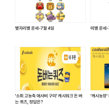
별자리별 운세-7월 4일
띠별 운세-
'소휘 고농축 애사비 구미' 캐시워크 돈 버
'캐시농장'
는 퀴즈, 정답은?