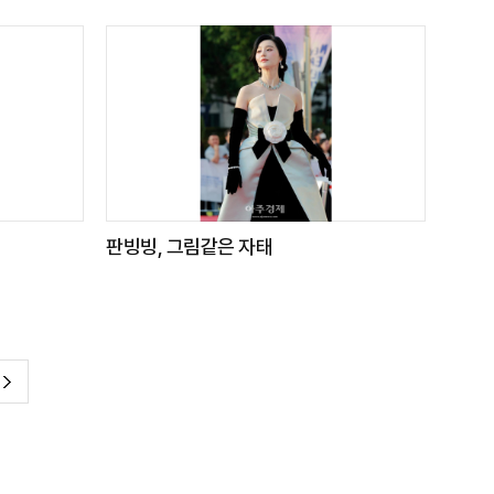
판빙빙, 그림같은 자태
다
음