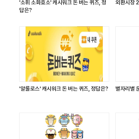
'소휘 소화효소' 캐시워크 돈 버는 퀴즈, 정
외환시장 2
답은?
'알룰로스' 캐시워크 돈 버는 퀴즈, 정답은?
별자리별 운