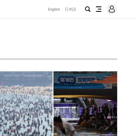
로
English
日本語
그
검
전
인
색
체
메
뉴