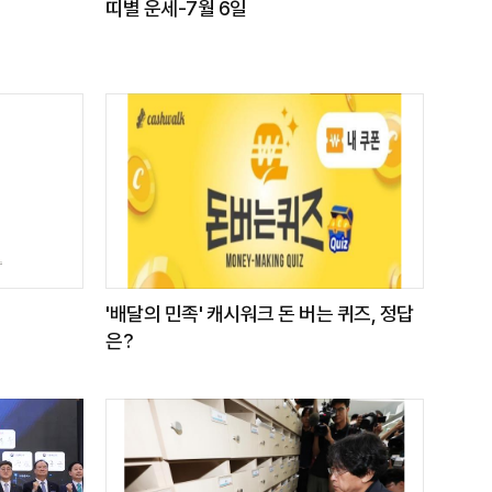
띠별 운세-7월 6일
'배달의 민족' 캐시워크 돈 버는 퀴즈, 정답
은?