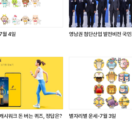
7월 4일
영남권 첨단산업 발전비전 국
 캐시워크 돈 버는 퀴즈, 정답은?
별자리별 운세-7월 3일