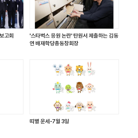
민보고회
'스타벅스 응원 논란' 탄원서 제출하는 김동
연 배재학당총동창회장
띠별 운세-7월 3일