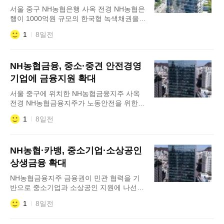
트'를 선정하고 신속
서울 중구 NH농협은행 사옥 전경 NH농협은
행이 1000억원 규모의 한국형 녹색채권을
연 3.69% 금리로 발행했다고 31일 밝혔다.
1
8일전
이번 발행은 2023년 이후 약 3년 만에 이뤄
진 한국형 녹색채권으로, 친환경 금융 확대
와 지속가능한 녹색경제 전환 지원을 위해
NH농협금융, 중소·중견 안전경영
추진됐다. 한국형 녹색분류체계(K-
Taxonomy)에 부합하는 1년 만기 선순위채
기업에 금융지원 확대
권이며, 조달 자금은 리스·렌트용 무공해차
서울 중구에 위치한 NH농협금융지주 사옥
량 구매사업 등 친환경 사
전경 NH농협금융지주가 노동안전을 위한
환경·사회·지배구조(ESG) 상생 모델 구축에
1
8일전
나선다. NH농협금융이 한국산업안전보건공
단과 '중소·중견기업 산업안전 지원 상생협
력을 위한 업무협약(MOU)'을 체결했다고
NH농협·카뱅, 중소기업·소상공인
30일 밝혔다. 이번 협약은 정부의 '노동안전
종합대책'에 부응하기 위해 마련됐다.&nbs
상생금융 확대
NH농협금융지주 금융권이 민관 협력을 기
반으로 중소기업과 소상공인 지원에 나선다.
NH농협금융이 한국산업안전보건공단과 '중
1
8일전
소·중견기업 산업안전 지원 상생협력을 위한
업무협약(MOU)'을 체결했다고 30일 밝혔