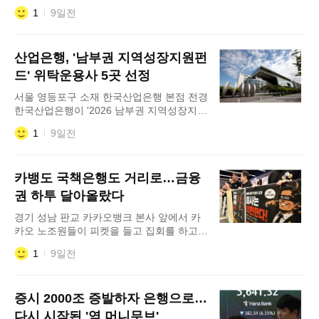
개 자치구와 '지역경제 밀착지원을 위한 특
1
9일전
별출연 업무협약'을 체결한다고 30일 밝혔
다. 이번 협약은 지난 5월 카카오뱅크가 서
울신용보증재단에 총 100억원을 특별출연
산업은행, '남부권 지역성장지원펀
한 데 이은 후속조치다. 카카오뱅크는 출연
금의 절반인 50억원을 서울 25개 자치구와
드' 위탁운용사 5곳 선정
연계한 '
서울 영등포구 소재 한국산업은행 본점 전경
한국산업은행이 '2026 남부권 지역성장지원
펀드' 위탁운용사 5곳을 최종 선정했다고 29
1
9일전
일 밝혔다. 사모(PE)펀드(2400억원 규모) 위
탁운용사로는 더함파트너스와 릴슨프라이
빗에쿼티가 선정됐으며 각사의 펀드별 조성
카뱅도 국책은행도 거리로…금융
목표는 1200억원이다. 벤처캐피털(VC)펀드
(1050억원 규모)에는 리인베스트먼트·원익
권 하투 달아올랐다
투자파트너스·이앤인베스
경기 성남 판교 카카오뱅크 본사 앞에서 카
카오 노조원들이 피켓을 들고 집회를 하고
있다. 금융권의 여름철 쟁의를 뜻하는 ‘하투
1
9일전
(夏鬪)’ 전선이 올해 한층 뜨거워질 전망이
다. 인터넷전문은행을 중심으로 성과급 확대
요구가 거세지는 데다 금융 공공기관 지방
증시 2000조 증발하자 은행으로…
이전에 반대하는 집단행동까지 잇따르고 있
어서다. 29일 금융권에 따르면 카카오뱅크
다시 시작된 '역 머니무브'