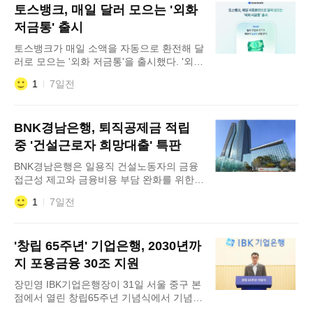
토스뱅크, 매일 달러 모으는 '외화
법인 조합원 약 1000명 가운데 700명 이상
이 쟁의행위에 참여했다. 이번 파업은 조합
저금통' 출시
원들이 연차휴가를 사용해 업무에서 이탈하
토스뱅크가 매일 소액을 자동으로 환전해 달
는 방식으로 진행된다.&n
러로 모으는 '외화 저금통'을 출시했다. '외화
저금통'은 복잡한 환전 절차 없이도 하루 1만
1
7일전
원부터 달러를 모을 수 있는 습관형 외화보
통예금 상품이다. 고객이 자동이체를 설정해
두면 매일 정해진 금액만큼 원화가 달러로
BNK경남은행, 퇴직공제금 적립
환전되어 계좌에 쌓인다. 현재는 달러 환전
을 지원하며, 향후 순차적으로 달러 이외 통
중 '건설근로자 희망대출' 특판
화로 서비스를 확대해 나갈 예정이다. 자동
BNK경남은행은 일용직 건설노동자의 금융
이체는
접근성 제고와 금융비용 부담 완화를 위한
'건설근로자 희망대출(경남새희망홀씨II)' 특
1
7일전
별 판매에 나선다고 31일 밝혔다. '건설근로
자 희망대출'은 지난 29일 BNK금융그룹과
건설근로자공제회, 민주노총 건설산업연맹,
'창립 65주년' 기업은행, 2030년까
한국건설산업노동조합연맹이 체결한 '건설
노동자 포용금융을 위한 업무협약'에 따라
지 포용금융 30조 지원
마련됐다. 총 100억원 한도로 지원한다.
장민영 IBK기업은행장이 31일 서울 중구 본
점에서 열린 창립65주년 기념식에서 기념사
를 발표하고 있다. IBK기업은행이 2030년까