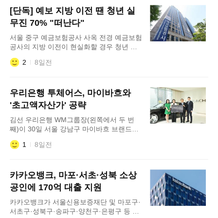
다. 이번 협약은 정부의 '노동안전 종합대
[단독] 예보 지방 이전 땐 청년 실
책'에 부응하기 위해 마련됐다. 양 기관은 이
번 협약을 통해 기업의 안전경영 투자부터
무진 70% "떠난다"
실질적 경제 혜택, 환경&mid
서울 중구 예금보험공사 사옥 전경 예금보험
공사의 지방 이전이 현실화할 경우 청년 실
무인력의 대규모 이탈이 불가피할 수 있다는
2
8일전
우려가 나온다. 조직의 주축인 4·5급 직원들
의 계속근무 의향이 낮은 데다 금융당국과의
협업에도 차질이 빚어질 수 있다는 지적이
우리은행 투체어스, 마이바흐와
다. 관가 안팎에서는 금융위원회와 예금보험
공사를 세종으로 이전하는 방안이 검토되는
'초고액자산가' 공략
것으로 알려졌다. 30일 예보 노동조합이 법
김선 우리은행 WM그룹장(왼쪽에서 두 번
무법인 린 금융법제연구센
째)이 30일 서울 강남구 마이바흐 브랜드센
터 서울에서 열린 우리은행과 HS효성더클래
1
8일전
스의 전략적 업무 제휴 협약식에서 기념촬영
을 하고 있다. 우리은행이 메르세데스 벤츠
공식 딜러사인 HS효성더클래스와 초고액자
카카오뱅크, 마포·서초·성북 소상
산가 공동 마케팅을 위한 전략적 업무협약
(MOU)을 체결했다고 30일 밝혔다. 이번 협
공인에 170억 대출 지원
약은 금융과 프리미엄 모빌리티를 결합해 초
카카오뱅크가 서울신용보증재단 및 마포구·
고액자산가를 위한 차별화된 라이프스타일
서초구·성북구·송파구·양천구·은평구 등 6
서비스를