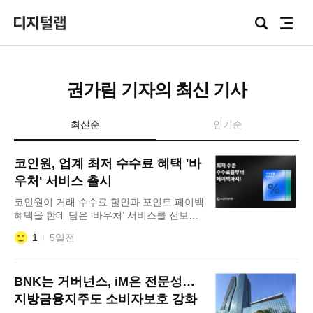
Focus
검
전
Lab
색
체
메
뉴
권가림 기자의 최신 기사
최신순
인기순
코인원, 업계 최저 수수료 혜택 '바
우처' 서비스 출시
코인원이 거래 수수료 할인과 포인트 페이백
혜택을 한데 담은 ‘바우처’ 서비스를 선보였
다. 코인원은 3일 고객의 거래 수수료 부담
1
5일전
을 낮추기 위해 바우처 서비스를 출시했다고
밝혔다. 코인원 고객은 앱과 웹에 새로 마련
된 ‘바우처’ 탭에서 혜택을 발급받을 수 있다.
BNK는 거버넌스, iM은 전문성…
한 번 등록하면 30일 동안 세 가지 수수료 혜
택이 적용된다. 바우처를 발급하면 전 종목
지방금융지주도 소비자보호 강화
거래