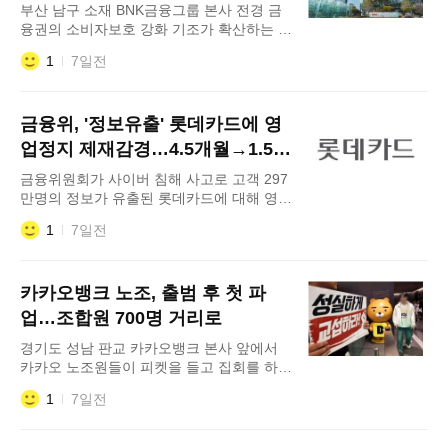
부산 남구 소재 BNK금융그룹 본사 전경 금
융권의 소비자보호 강화 기조가 확산하는 가
운데 지방금융그룹도 거버넌스 정비와 전문
1
7일전
인력 양성에 나섰다. 1일 금융권에 따르면
BNK금융그룹은 BNK부산은행과 BNK경남
은행에 이사회 산하 금융소비자보호위원회
금융위, '정보유출' 롯데카드에 영
를 신설했다. 금융소비자보호 관련 주요 정
책과 의사결정을 이사회 차원에서 직접 심의
업정지 제재감경…4.5개월→1.5개
·감독하기 위해서다. 금융소비자보호 업무를
월
금융위원회가 사이버 침해 사고로 고객 297
총괄하는 최고금융소비자보호책임자(CCO
만명의 정보가 유출된 롯데카드에 대해 영업
정지 1.5개월 처벌을 내렸다. 금융소비자 피
1
7일전
해 가능성 등을 고려해 금융감독원이 제시한
영업정지 4.5개월의 중징계안보다 처벌 수
위가 크게 낮아졌다. 조좌진 전 대표에 대한
카카오뱅크 노조, 출범 후 첫 파
제재는 문책 경고가 유지됐다. 31일 금융권
에 따르면 금융위는 이날 정례회의를 열고
업…조합원 700명 거리로
롯데카드에 대한 이같이 최종 제재 수위를
경기도 성남 판교 카카오뱅크 본사 앞에서
확정했다. 검사
카카오 노조원들이 피켓을 들고 집회를 하고
있다. 카카오뱅크 노동조합이 성과급 지급과
1
7일전
임금 인상 등을 둘러싼 사측과의 교섭이 결
렬되면서 출범 이후 처음으로 파업에 돌입했
다. 31일 금융권에 따르면 이날 카카오뱅크