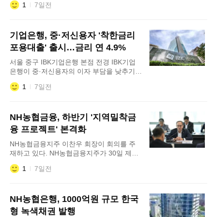
1
7일전
지 금융소외계층과 취약차주를 지원하고 중
소기업과 지방 혁신기업의 성장을 뒷받치기
위해 30조원 이상을 투입한다. 포용금융과
기업은행, 중·저신용자 '착한금리
생산적 금융을 양대 축으로 삼아 국책은행의
역할을 강화하겠다는 구상이다. 장민영 기업
포용대출' 출시…금리 연 4.9%
은행장은 31일 서울 중구 기업은행 본점에
서울 중구 IBK기업은행 본점 전경 IBK기업
서 열린 창립 65주년 기념식에서 이 같은
은행이 중·저신용자의 이자 부담을 낮추기
위해 총 1조원 규모의 개인 신용대출 상품을
1
7일전
선보였다. 단일금리와 장기 분할상환 방식을
도입해 이들의 금융비용과 월 상환 부담을
동시에 낮추겠다는 구상이다. IBK기업은행
NH농협금융, 하반기 '지역밀착금
은 31일 개인신용평점(CB) 하위 50%에 해
당하는 중·저신용자를 대상으로 ‘IBK 착한금
융 프로젝트' 본격화
리 포용대출’을 출시했다고 밝
NH농협금융지주 이찬우 회장이 회의를 주
재하고 있다. NH농협금융지주가 30일 제3
차 '생산적·포용금융 특별위원회'를 열고 하
1
7일전
반기 지역밀착형 생산적·포용금융 확대 계획
을 점검했다. 이날 회의에는 이찬우 회장 주
재로 농협금융 전 계열사 담당 임원·부서장
NH농협은행, 1000억원 규모 한국
등 약 50명이 참석했다. 위원회는 NH생산적
금융 4호 사업으로 '지역밀착금융 프로젝
형 녹색채권 발행