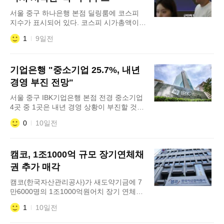
노조는 31일 파업에 들어간다. 2017년 출범
서울 중구 하나은행 본점 딜링룸에 코스피
이후 첫 파업이
지수가 표시되어 있다. 코스피 시가총액이
지난달 고점 대비 2000조원 넘게 증발하는
1
9일전
등 증시 변동성이 커지자 주식시장으로 향했
던 자금이 은행 예금으로 돌아오는 ‘역머니
무브’ 조짐이 나타나고 있다. 투자자예탁금
기업은행 "중소기업 25.7%, 내년
은 빠르게 줄어든 반면 원금이 보장되는 정
기예금에는 한 달 새 21조원 넘는 자금이 몰
경영 부진 전망"
렸다. 29일 금융권에 따르면 KB국민·신한
서울 중구 IBK기업은행 본점 전경 중소기업
&mi
4곳 중 1곳은 내년 경영 상황이 부진할 것으
로 내다봤다. 부진 전망 비중은 올해보다
0
10일전
10.9%포인트 높아져 경영 환경 악화에 대한
우려가 커진 것으로 나타났다. IBK기업은행
은 29일 이 같은 내용을 골자로 한 ‘2026년
캠코, 1조1000억 규모 장기연체채
중소기업 금융실태조사’ 결과를 발표했다.
이번 조사는 매출액 5억원을 초과하는 중소
권 추가 매각
기업 4500곳을 대상으로 자금 조달과 경영
캠코(한국자산관리공사)가 새도약기금에 7
실태
만6000명의 1조1000억원어치 장기 연체채
권을 추가 매각한다고 29일 밝혔다. 이번 추
1
10일전
가 매각은 지난해 10월 1차 매각(22만9000
명, 3조7000억원)의 후속 조치다. 당시 법적