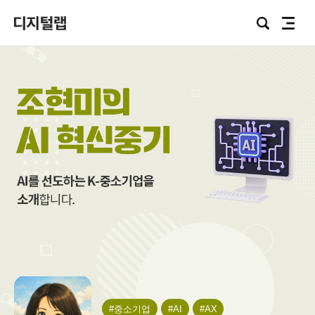
Focus
검
전
Lab
색
체
메
뉴
조
현
미
#중소기업
#AI
#AX