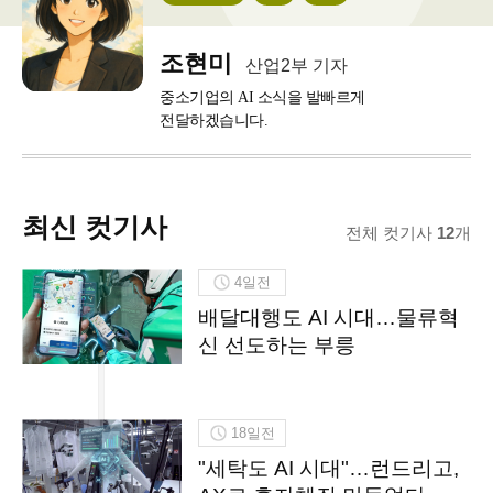
산
업
2
부
조현미
산업2부 기자
기
자
중소기업의 AI 소식을 발빠르게
전달하겠습니다.
최신 컷기사
전체 컷기사
12
개
4일전
배달대행도 AI 시대…물류혁
신 선도하는 부릉
18일전
"세탁도 AI 시대"…런드리고,