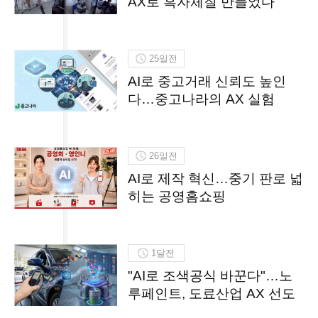
AX로 흑자체질 만들었다
25일전
AI로 중고거래 신뢰도 높인
다…중고나라의 AX 실험
26일전
AI로 제작 혁신…중기 판로 넓
히는 공영홈쇼핑
1달전
"AI로 조색공식 바꾼다"…노
루페인트, 도료산업 AX 선도