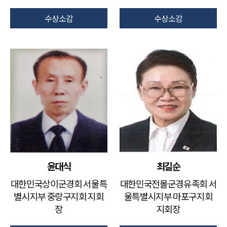
수상소감
수상소감
윤대식
최길순
대한민국상이군경회 서울특
대한민국전몰군경유족회 서
별시지부 중랑구지회 지회
울특별시지부 마포구지회
장
지회장