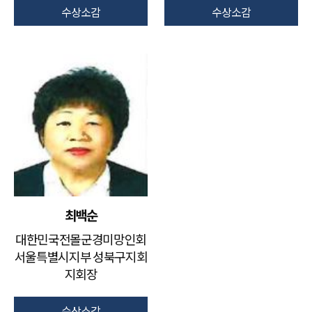
수상소감
수상소감
최백순
대한민국전몰군경미망인회
서울특별시지부 성북구지회
지회장
수상소감